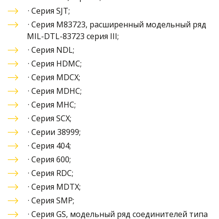
· 
Серия SJT
;
·
 Серия M83723, расширенный модельный ряд 
MIL-DTL-83723 серия III
;
· 
Серия NDL
;
· 
Серия HDMC
;
· 
Серия MDCX
;
·
 Серия MDHC
;
·
 Серия MHC
;
·
 Серия SCX
;
·
 Серии 38999
;
·
 Серия 404
;
·
 Серия 600
;
·
 Серия RDC
;
·
 Серия MDTX
;
·
 Серия SMP
;
·
 Серия GS, модельный ряд соединителей типа 