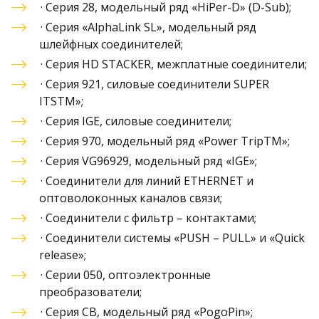
· 
Серия 28, модельный ряд «HiPer-D» (D-Sub)
;
· 
Серия «AlphaLink SL», модельный ряд 
шлейфных соединителей
;
· 
Серия HD STACKER, межплатные соединители
;
· 
Серия 921, силовые соединители SUPER 
ITSTM
»;
· 
Серия IGE, силовые соединители
;
· 
Серия 970, модельный ряд «Power TripTM
»;
· 
Серия VG96929, модельный ряд «IGE»
;
· 
Соединители для линий ETHERNET и 
оптоволоконных каналов связи
;
· Соединители с фильтр – контактами;
· 
Соединители системы «PUSH – PULL» и «Quick 
release»
;
· 
Серии 050, оптоэлектронные 
преобразователи
;
·
 Серия CB, модельный ряд «PogoPin»
;