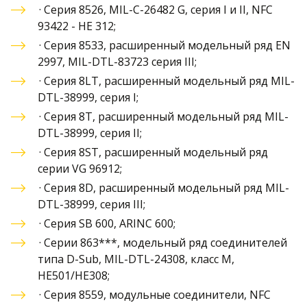
· 
Серия 8526, MIL-C-26482 G, серия I и II, NFC 
93422 - HE 312
;
·
 Серия 8533, расширенный модельный ряд EN 
2997, MIL-DTL-83723 серия III
;
· 
Серия 8LT, расширенный модельный ряд MIL-
DTL-38999, серия I
;
· 
Серия 8T, расширенный модельный ряд MIL-
DTL-38999, серия I
I;
· 
Серия 8ST, расширенный модельный ряд 
серии VG 96912
;
· 
Серия 8D, расширенный модельный ряд MIL-
DTL-38999, серия III
;
· 
Серия SB 600, ARINC 600
;
· 
Серии 863***, модельный ряд соединителей 
типа D-Sub, MIL-DTL-24308, класс M, 
HE501/HE308
;
· 
Серия 8559, модульные соединители, NFC 