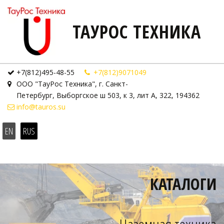
ТАУРОС ТЕХНИКА
+7(812)495-48-55
+7(812)9071049
ООО "ТауРос Техника"
,
г. Санкт-
Петербург
,
Выборгское ш 503, к 3, лит А
,
322
,
194362
info@tauros.su
EN
RUS
КАТАЛОГИ