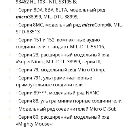
93462 HL 103 - NFL 53105 B
;
· 
Серии 8DA, 8BA, 8LTA, модельный ряд 
micro
38999, MIL-DTL-38999
;
· 
Серия 8MC, модельный ряд 
micro
Comp®, MIL-
STD-83513
;
· 
Серии 151 и 152, компактные аудио 
соединители, стандарт MIL-DTL-55116
;
· 
Серия 23, расширенный модельный ряд 
«SuperNine», MIL-DTL-38999, серия III
;
· 
Серия 79, модельный ряд Micro Crimp
;
· 
Серия 791, ультраминиатюрные 
прямоугольные соединители
;
· 
Серии 89***, модельный ряд NANO
;
· 
Серия 88, ультра миниатюрные соединители
;
· 
Модельный ряд соединителей Micro D-Sub
;
· 
Серия 80, расширенный модельный ряд 
«Mighty Mouse»
;